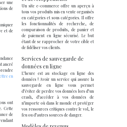
oser une
Un site e-commerce offre un aperçu à
ions de
tous vos produits mis en vente organisés
en catégories et sous catégories. Il offre
les fonctionnalités de recherche, de
muniquer
comparaison de produits, de panier et
ve et de
de paiement en ligne sécurisé. Le but
étant de se rapprocher de votre cible et
de fidéliser vos clients.
Services de sauvegarde de
tendance
nt ancré
données en ligne
mprendre
L’heure est au stockage en ligne des
ttre en
données ! Avoir un service qui assure la
sauvegarde en ligne vous permet
d’éviter de perdre vos données lors d’un
crash, d’accéder à vos données de
nous ont
n’importe où dans le monde et protéger
e. Cette
vos ressources critiques contre le vol, le
tance de
feu ou d’autres sources de danger.
rendant
Modèles de revenus