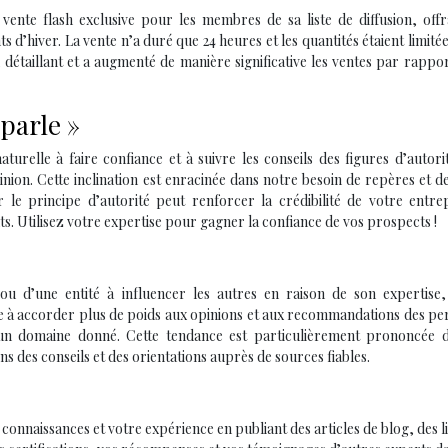
ente flash exclusive pour les membres de sa liste de diffusion, offr
d’hiver. La vente n’a duré que 24 heures et les quantités étaient limitée
u détaillant et a augmenté de manière significative les ventes par rappo
 parle »
urelle à faire confiance et à suivre les conseils des figures d’autorit
pinion. Cette inclination est enracinée dans notre besoin de repères et d
e principe d’autorité peut renforcer la crédibilité de votre entrep
nts. Utilisez votre expertise pour gagner la confiance de vos prospects !
ou d’une entité à influencer les autres en raison de son expertise,
ce à accorder plus de poids aux opinions et aux recommandations des p
n domaine donné. Cette tendance est particulièrement prononcée d
s des conseils et des orientations auprès de sources fiables.
connaissances et votre expérience en publiant des articles de blog, des l