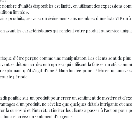
e nombre d’unités disponibles est limité, en utilisant des expressions co
dition limitée ».
rtains produits, services ou événements aux membres d’une liste VIP ou à
en avant les caractéristiques qui rendent votre produit ou service unique
lle risque d’être perçue comme une manipulation. Les clients sont de plus
euvent se détourner des entreprises qui utilisent la fausse rareté. Com
 expliquant qu’il s’agit d’une édition limitée pour célébrer un anniver
 courte période.
tion disponible sur un produit pour créer un sentiment de mystère et d’excl
 avantages d’un produit, ne révélez que quelques détails intrigants et en
r la curiosité et l’intérêt, et inciter les clients à passer à l’action pour p
rmations et créez un sentiment d’urgence.