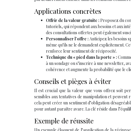
Applications concrètes
Offrir de la valeur gratuite :
Proposez du cont
tutoriels, qui répondent aux besoins et aux inté
des consultations offertes peut également susci
Personnaliser l’offre :
Anticipez les besoins 
même qu’ils ne le demandent explicitement. Cet
renforce leur sentiment de réciprocité.
Technique du « pied dans la porte » :
Commen
à un sondage ou s’inscrire à une newsletter, av
cohérence et augmente la probabilité que le cl
Conseils et pièges à éviter
Il est crucial que la valeur que vous offrez soit p
sensibles aux tentatives de manipulation et peuvent r
cela peut créer un sentiment d’obligation désagréabl
pour autant paraître avare. La clé réside dans l’équil
Exemple de réussite
Un exemple éloquent de l’application de la réciproci