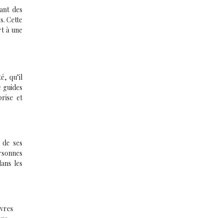
ant des
s. Cette
rt à une
é, qu’il
e guides
rise et
 de ses
ersonnes
ans les
ivres