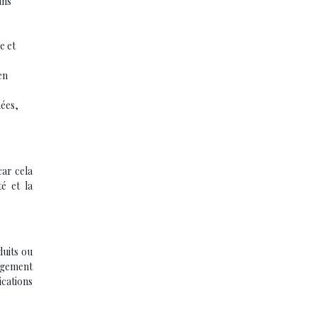
ans
e et
en
ées,
car cela
é et la
duits ou
gagement
ications