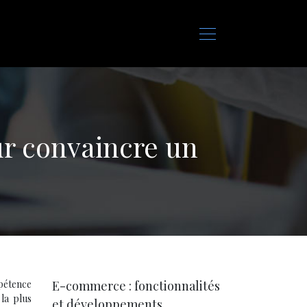
ur convaincre un
pétence
E-commerce : fonctionnalités
 la plus
et développements