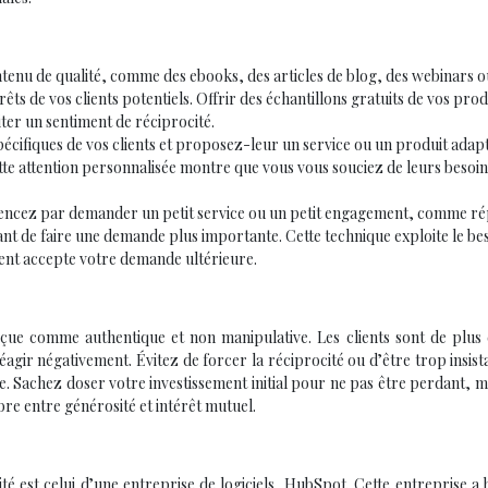
enu de qualité, comme des ebooks, des articles de blog, des webinars o
rêts de vos clients potentiels. Offrir des échantillons gratuits de vos prod
ter un sentiment de réciprocité.
spécifiques de vos clients et proposez-leur un service ou un produit adap
te attention personnalisée montre que vous vous souciez de leurs besoin
cez par demander un petit service ou un petit engagement, comme r
ant de faire une demande plus importante. Cette technique exploite le be
ient accepte votre demande ultérieure.
erçue comme authentique et non manipulative. Les clients sont de plus
éagir négativement. Évitez de forcer la réciprocité ou d’être trop insist
e. Sachez doser votre investissement initial pour ne pas être perdant, m
ibre entre générosité et intérêt mutuel.
té est celui d’une entreprise de logiciels, HubSpot. Cette entreprise a 