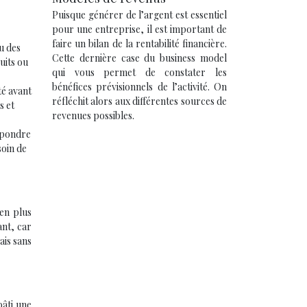
Puisque générer de l’argent est essentiel
pour une entreprise, il est important de
faire un bilan de la rentabilité financière.
u des
Cette dernière case du business model
uits ou
qui vous permet de constater les
bénéfices prévisionnels de l’activité. On
té avant
réfléchit alors aux différentes sources de
s et
revenues possibles.
épondre
soin de
 en plus
ant, car
ais sans
bâti une