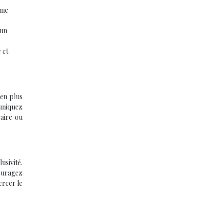
mme
 un
 et
 en plus
muniquez
saire ou
usivité.
couragez
ercer le