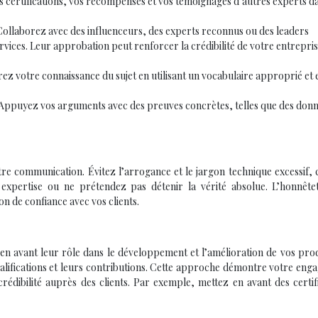
os certifications, vos récompenses et vos témoignages d’autres experts d
Collaborez avec des influenceurs, des experts reconnus ou des leaders
ices. Leur approbation peut renforcer la crédibilité de votre entrepris
z votre connaissance du sujet en utilisant un vocabulaire approprié et 
Appuyez vos arguments avec des preuves concrètes, telles que des donn
otre communication. Évitez l’arrogance et le jargon technique excessif, 
 expertise ou ne prétendez pas détenir la vérité absolue. L’honnêtet
on de confiance avec vos clients.
 en avant leur rôle dans le développement et l’amélioration de vos pro
ualifications et leurs contributions. Cette approche démontre votre en
 crédibilité auprès des clients. Par exemple, mettez en avant des certif