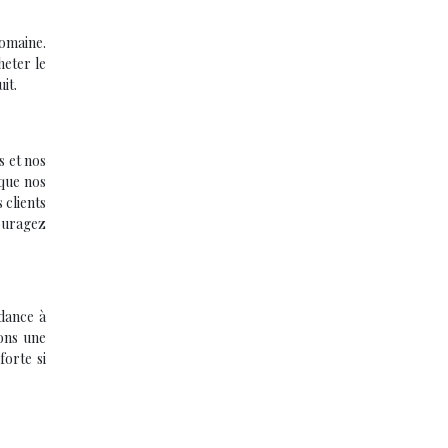
omaine.
heter le
it.
s et nos
sque nos
 clients
ouragez
ndance à
ons une
forte si