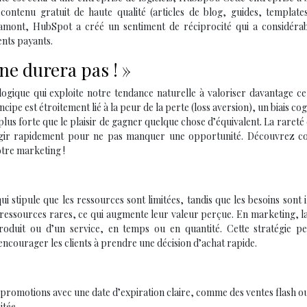
ontenu gratuit de haute qualité (articles de blog, guides, templates
 amont, HubSpot a créé un sentiment de réciprocité qui a considéra
ents payants.
 ne durera pas ! »
logique qui exploite notre tendance naturelle à valoriser davantage ce
cipe est étroitement lié à la peur de la perte (loss aversion), un biais cogn
lus forte que le plaisir de gagner quelque chose d’équivalent. La rareté
 à agir rapidement pour ne pas manquer une opportunité. Découvrez 
otre marketing !
stipule que les ressources sont limitées, tandis que les besoins sont il
 ressources rares, ce qui augmente leur valeur perçue. En marketing, l
produit ou d’un service, en temps ou en quantité. Cette stratégie pe
 encourager les clients à prendre une décision d’achat rapide.
promotions avec une date d’expiration claire, comme des ventes flash o
itée.