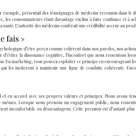
 exemple, présentait des témoignages de médecins reconnus dans le d
e, les consommateurs étant davantage enclins à faire confiance et à ac
anté. L’autorité des médecins conférait une crédibilité accrue au produ
le fais »
sychologique d’être perçu comme cohérent dans nos paroles, nos action
 d’éviter la dissonance cognitive, l’inconfort que nous ressentons lor
n. En marketing, vous pouvez exploiter ce principe en encourageant les
qui les inciteront à maintenir une ligne de conduite cohérente. Enc
nel et en accord avec ses propres valeurs et principes. Nous avons te
ous-mêmes. Lorsque nous prenons un engagement public, nous ressent
ient inconfortable ou désavantageux. Cette pression est d’autant plus 