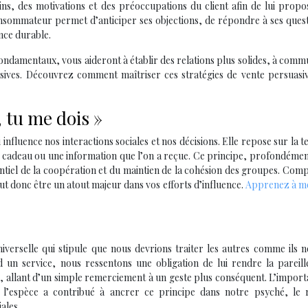
ins, des motivations et des préoccupations du client afin de lui prop
sommateur permet d’anticiper ses objections, de répondre à ses quest
nce durable.
fondamentaux, vous aideront à établir des relations plus solides, à com
asives. Découvrez comment maîtriser ces stratégies de vente persuasi
, tu me dois »
 influence nos interactions sociales et nos décisions. Elle repose sur la 
un cadeau ou une information que l’on a reçue. Ce principe, profondéme
ntiel de la coopération et du maintien de la cohésion des groupes. Co
ut donc être un atout majeur dans vos efforts d’influence.
Apprenez à me
iverselle qui stipule que nous devrions traiter les autres comme ils 
d un service, nous ressentons une obligation de lui rendre la pareill
s, allant d’un simple remerciement à un geste plus conséquent. L’impor
 l’espèce a contribué à ancrer ce principe dans notre psyché, le 
ales.