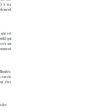
) à ses
blement
 qui est
itif qui
 crée un
comment
limités.
a rareté
ut être
u des