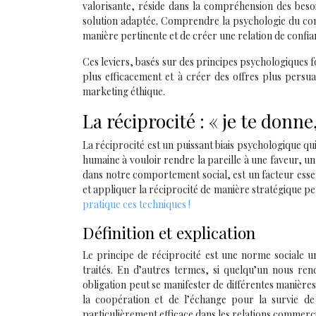
valorisante, réside dans la compréhension des beso
solution adaptée. Comprendre la psychologie du con
manière pertinente et de créer une relation de confia
Ces leviers, basés sur des principes psychologiques 
plus efficacement et à créer des offres plus persu
marketing éthique.
La réciprocité : « je te donne
La réciprocité est un puissant biais psychologique qui
humaine à vouloir rendre la pareille à une faveur, 
dans notre comportement social, est un facteur esse
et appliquer la réciprocité de manière stratégique pe
pratique ces techniques !
Définition et explication
Le principe de réciprocité est une norme sociale un
traités. En d’autres termes, si quelqu’un nous ren
obligation peut se manifester de différentes manière
la coopération et de l’échange pour la survie de
particulièrement efficace dans les relations commerci